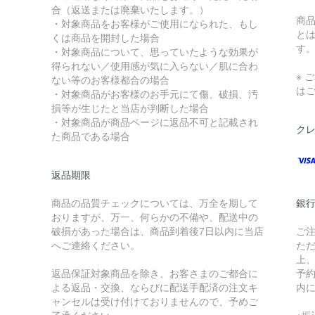
合（返送または廃棄いたします。）
商品
・対象商品をお客様がご使用になられた、もし
とは
くは商品を開封した場合
す
・対象商品について、思っていたような効果が
得られない／使用感が気に入らない／肌に合わ
※ 
ない等のお客様都合の場合
は
・対象商品がお客様のお手元にて傷、破損、汚
損等が生じたと当店が判断した場合
・対象商品が商品ページに返品不可と記載され
ク
た商品である場合
返品期限
商品の品質チェックについては、万全を期して
銀
おりますが、万一、何らかの不備や、配送中の
破損があった場合は、商品到着後7日以内に当店
ご
へご連絡ください。
た
上
返品保証対象商品を除き、お客さまのご都合に
予約
よる返品・交換、ならびに配送手配済の注文キ
内
ャンセルは受け付けておりませんので、予めご