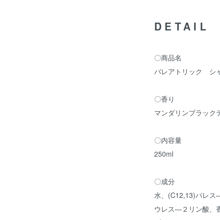
DETAIL
〇商品名
バレアトリック シャ
〇香り
マンダリンブラック
〇内容量
250ml
〇成分
水、(C12,13)パ
ウレス―２リン酸、