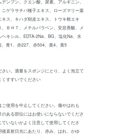
ムデンプン、クエン酸、尿素、アルギニン、
、ニゲラサチバ種子エキス、ローズマリー葉
エキス、キハダ樹皮エキス、トウキ根エキ
ス、ＢＨＴ、メチルバラベン、安息香酸、メ
キシル、EDTA‐2Na、BG、塩化Na、水
、青1、赤227、赤504、黄4、黄5
ださい。適量をスポンジにとり、よく泡立て
よくすすいでください
はご使用を中止してください。傷やはれも
常のある部位にはお使いにならないでくださ
じていないかよく注意して使用してくださ
用後直射日光にあたり、赤み、はれ、かゆ