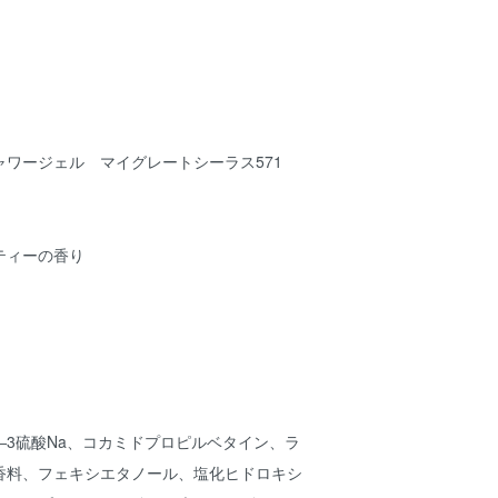
ワージェル マイグレートシーラス571
ティーの香り
レス―3硫酸Na、コカミドプロピルベタイン、ラ
香料、フェキシエタノール、塩化ヒドロキシ