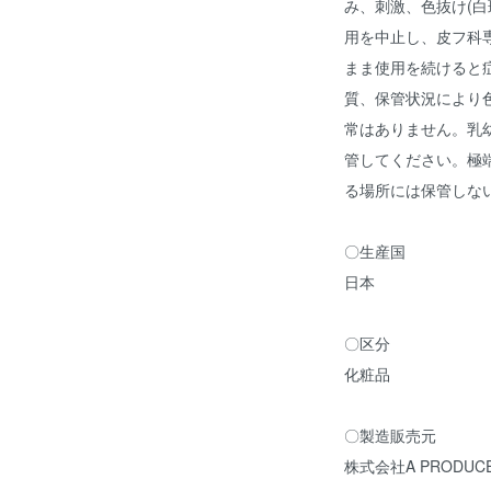
み、刺激、色抜け(白
用を中止し、皮フ科
まま使用を続けると
質、保管状況により
常はありません。乳
管してください。極
る場所には保管しな
〇生産国
日本
〇区分
化粧品
〇製造販売元
株式会社A PRODUC