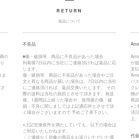
RETURN
返品について
不良品
Ama
未満の
■傷・破損等、商品に不良品があった場合
Am
なり
到着後7日以内に当社にご連絡頂ければ返品に応
が提
じます。
支
りま
傷・破損等、商品に不良品があった場合やご注
Am
文と異なる商品が届いた場合は、7日以内に当社
パ
ださ
にご連絡頂ければ、返品交換いたします。 その
ク
際の送料は当社の負担とさせて頂きます。発送
物
後、1週間以上経った場合や、使用後の傷・破
商
損・不良に関しましては上記適応外とさせて頂
※
く場合がございますので 予めご了承下さい。
済
上
※上記交換条件を満たしていても、以下の場合は
ご対応いたしかねます。
代
・ご連絡なく対象の商品をお送りいただいた場