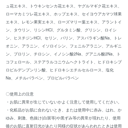
ュ花エキス、トウキンセンカ花エキス、ヤグルマギク花エキス、
ローマカミツレ花エキス、ホップエキス、セイヨウアカマツ球果
エキス、レモン果実エキス、ローズマリー葉エキス、アラントイ
ン、タウリン、リシンHCI、グルタミン酸、グリシン、ロイシ
ン、ヒスチジンHCI、セリン、バリン、アスパラギン酸Na、トレ
オニン、アラニン、イソロイシン、フェニルアラニン、アルギニ
ン、プロリン、チロシン、イノシン酸2Na、グアニル酸2Na、ト
コフェロール、ステアラルコニウムヘクトライト、ヒドロキシプ
ロピルデンプンリン酸、ヒドロキシエチルセルロース、塩化
Na、メチルパラベン、プロピルパラベン
〇使用上の注意
・お肌に異常が生じていないかよく注意して使用してください。
・化粧品がお肌に合わないとき、または使用中に赤み、はれ、か
ゆみ、刺激、色抜け(白斑等)や黒ずみ等の異常が現れたり、使用
後のお肌に直射日光があたり同様の症状があらわれたときは使用