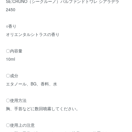
SE:CRUNO（シークルーノ）パルファンドトワレ シアラデラ
2450
○香り
オリエンタルシトラスの香り
〇内容量
10ml
〇成分
エタノール、BG、香料、水
〇使用方法
胸、手首などに数回噴霧してください。
〇使用上の注意