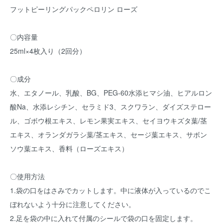
フットピーリングパックペロリン ローズ
〇内容量
25ml×4枚入り（2回分）
〇成分
水、エタノール、乳酸、BG、PEG-60水添ヒマシ油、ヒアルロン
酸Na、水添レシチン、セラミド3、スクワラン、ダイズステロー
ル、ゴボウ根エキス、レモン果実エキス、セイヨウキズタ葉/茎
エキス、オランダガラシ葉/茎エキス、セージ葉エキス、サボン
ソウ葉エキス、香料（ローズエキス）
〇使用方法
1.袋の口をはさみでカットします。中に液体が入っているのでこ
ぼれないよう十分に注意してください。
2.足を袋の中に入れて付属のシールで袋の口を固定します。